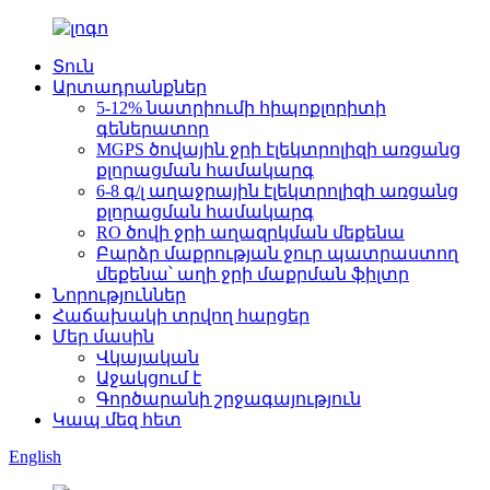
Տուն
Արտադրանքներ
5-12% նատրիումի հիպոքլորիտի
գեներատոր
MGPS ծովային ջրի էլեկտրոլիզի առցանց
քլորացման համակարգ
6-8 գ/լ աղաջրային էլեկտրոլիզի առցանց
քլորացման համակարգ
RO ծովի ջրի աղազրկման մեքենա
Բարձր մաքրության ջուր պատրաստող
մեքենա՝ աղի ջրի մաքրման ֆիլտր
Նորություններ
Հաճախակի տրվող հարցեր
Մեր մասին
Վկայական
Աջակցում է
Գործարանի շրջագայություն
Կապ մեզ հետ
English