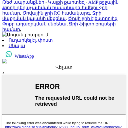
Թեժ ապրանքներ
-
Կայքի քարտեզ
-
AMP բջջային
Քլորի դեղաչափման համակարգ խմելու ջրի
համար
,
Ծովային ջրի RO համակարգ
,
Ջրի
մաքրման կայանի մեքենա
,
Ծովի ջրի էլեկտրոլիզ
,
Փոքր աղազրկման մեքենա
,
Ջրի ֆիլտր բույսերի
համար
,
Ուղարկել էլ. փոստ
Սկայպ
WhatsApp
Վեչատ
x