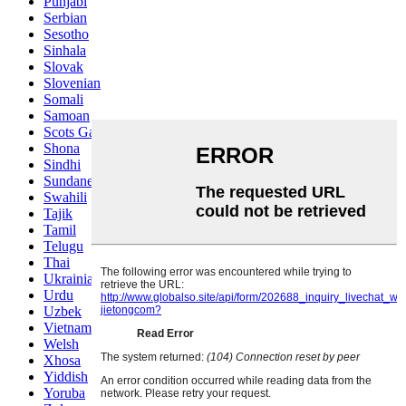
Punjabi
Serbian
Sesotho
Sinhala
Slovak
Slovenian
Somali
Samoan
Scots Gaelic
Shona
Sindhi
Sundanese
Swahili
Tajik
Tamil
Telugu
Thai
Ukrainian
Urdu
Uzbek
Vietnamese
Welsh
Xhosa
Yiddish
Yoruba