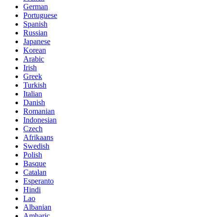
German
Portuguese
Spanish
Russian
Japanese
Korean
Arabic
Irish
Greek
Turkish
Italian
Danish
Romanian
Indonesian
Czech
Afrikaans
Swedish
Polish
Basque
Catalan
Esperanto
Hindi
Lao
Albanian
Amharic