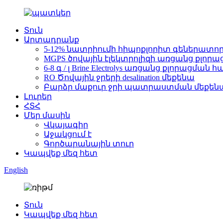
Տուն
Արտադրանք
5-12% նատրիումի հիպոքլորիտ գեներատո
MGPS ծովային էլեկտրոլիզի առցանց քլո
6-8 գ / լ Brine Electrolys առցանց քլորացմա
RO Ծովային ջրերի desalination մեքենա
Բարձր մաքուր ջրի պատրաստման մեքենա Brack
Լուրեր
ՀՏՀ
Մեր մասին
Վկայագիր
Աջակցում է
Գործարանային տուր
Կապվեք մեզ հետ
English
Տուն
Կապվեք մեզ հետ