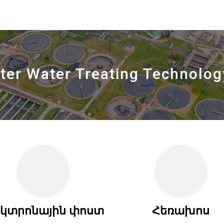
eter Water Treating Technology
եկտրոնային փոստ
Հեռախոս