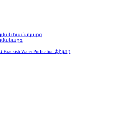
ր
րացման համակարգ
ն համակարգ
ish Water Purfication ֆիլտր