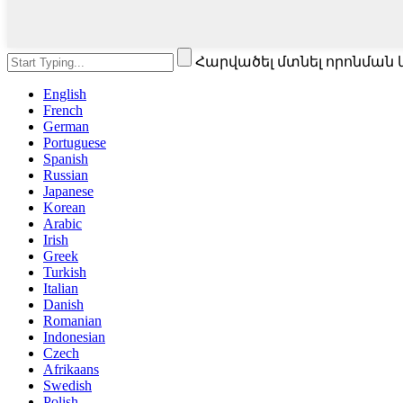
Հարվածել մտնել որոնման 
English
French
German
Portuguese
Spanish
Russian
Japanese
Korean
Arabic
Irish
Greek
Turkish
Italian
Danish
Romanian
Indonesian
Czech
Afrikaans
Swedish
Polish