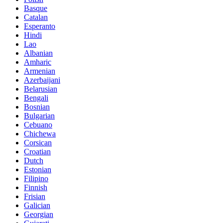
Basque
Catalan
Esperanto
Hindi
Lao
Albanian
Amharic
Armenian
Azerbaijani
Belarusian
Bengali
Bosnian
Bulgarian
Cebuano
Chichewa
Corsican
Croatian
Dutch
Estonian
Filipino
Finnish
Frisian
Galician
Georgian